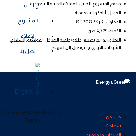
موقع المشروع: الجبيل، المملكة العربية السعودية
والخدمات
العميل: أرامكو السعودية
المشاريع
المقاول: شركة SEPCO
الكمية: 4,729 طن
الإعلام
النطاق: توريد، تصنيع، طلاء/جلفنة الهياكل الفولاذية، السلالم،
الشبكات، الأيدي، والتوصيل إلى الموقع.
اتصل بنا
English
Energya KSA Steel by EKO
من نحن
Agency
شهاداتنا
المنتجات والخدمات