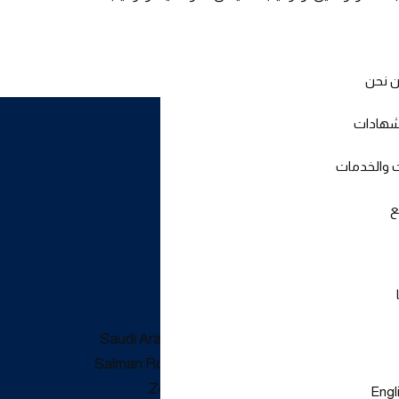
 نحن
شهادات
ت والخدمات
اتصل بنا
ع
العنوان:
Saudi Arabia: Rabigh - King
Salman Road, 4th Industrial
Zone, Rabigh, KSA.
Engl