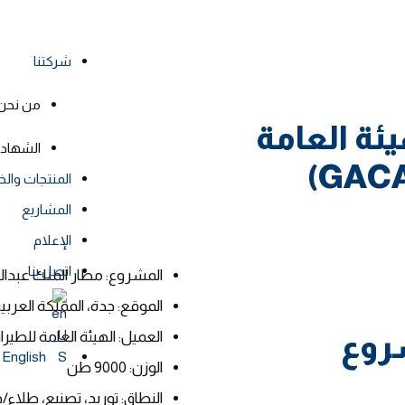
شركتنا
من نحن
يئة العامة
الشهاد
المنتجات وال
المشاريع
الإعلام
اتصل بنا
المشروع: مطار الملك عبدالع
الموقع: جدة، المملكة العرب
روع
العميل: الهيئة العامة للط
English
الوزن: 9000 طن
النطاق: توريد، تصنيع، طلاء/