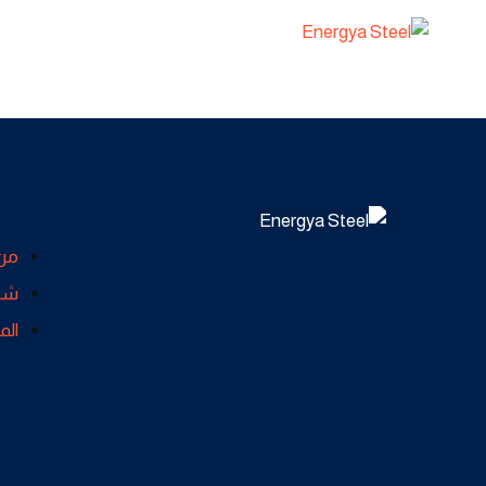
من
شها
الم