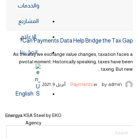
والخدمات
المشاريع
الإعلام
Can Payments Data Help Bridge the Tax Gap?
اتصل بنا
As the way we exchange value changes, taxation faces a
pivotal moment. Historically speaking, taxes have been
taxing. But new …
Payments
by 
admin
in 
أبريل 9, 2021
English
Energya KSA Steel by EKO
SEARCH
Agency