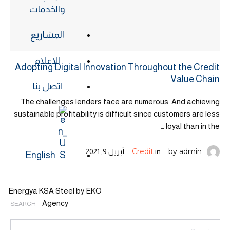
والخدمات
المشاريع
الإعلام
Adopting Digital Innovation Throughout the Credit
Value Chain
اتصل بنا
The challenges lenders face are numerous. And achieving
sustainable profitability is difficult since customers are less
loyal than in the …
Credit
by 
admin
in 
أبريل 9, 2021
English
Energya KSA Steel by EKO
Agency
SEARCH